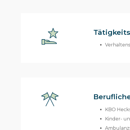
Tätigkeit
Verhaltens
Beruflich
KBO Hecks
Kinder- un
Ambulanzs